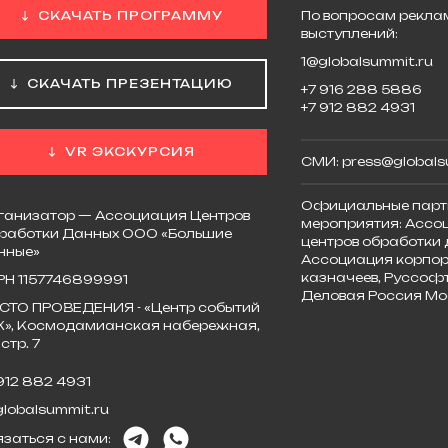
СКАЧАТЬ ПРОГРАММУ
По вопросам реклам
выступлений:
1@globalsummit.ru
СКАЧАТЬ ПРЕЗЕНТАЦИЮ
+7 916 288 5886
+7 912 882 4931
VR ЭКСКУРСИЯ
СМИ:
press@globals
Официальные парт
ганизатор — Ассоциация Центров
мероприятия:
Ассо
работки Данных ООО «Большие
центров обработки 
нные»
Ассоциация корпор
казначеев, Руссофт
РН 1157746899991
Деловая Россия Мо
СТО ПРОВЕДЕНИЯ - «Центр событий
К», Космодамианская набережная,
 стр. 7
 912 882 4931
globalsummit.ru
язаться с нами: