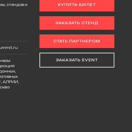
ы, стендов и
КУПИТЬ БИЛЕТ
ЗАКАЗАТЬ СТЕНД
СТАТЬ ПАРТНЕРОМ
ummit.ru
ЗАКАЗАТЬ EVENT
неры
циация
данных,
ативных
, АЛРИИ,
сква