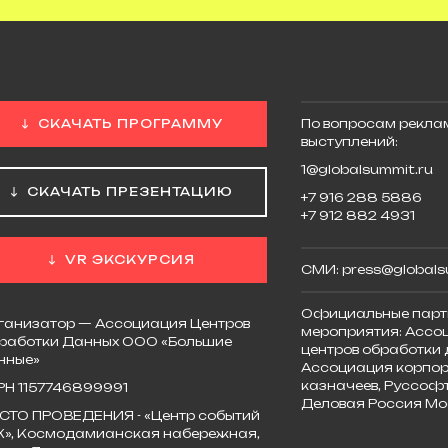
СКАЧАТЬ ПРОГРАММУ
По вопросам реклам
выступлений:
1@globalsummit.ru
СКАЧАТЬ ПРЕЗЕНТАЦИЮ
+7 916 288 5886
+7 912 882 4931
VR ЭКСКУРСИЯ
СМИ:
press@globals
Официальные парт
ганизатор — Ассоциация Центров
мероприятия:
Ассо
работки Данных ООО «Большие
центров обработки 
нные»
Ассоциация корпор
казначеев, Руссофт
РН 1157746899991
Деловая Россия Мо
СТО ПРОВЕДЕНИЯ - «Центр событий
К», Космодамианская набережная,