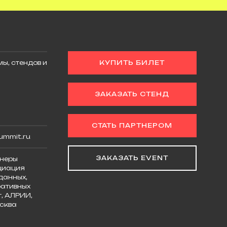
ы, стендов и
КУПИТЬ БИЛЕТ
ЗАКАЗАТЬ СТЕНД
СТАТЬ ПАРТНЕРОМ
ummit.ru
ЗАКАЗАТЬ EVENT
неры
циация
данных,
ативных
, АЛРИИ,
сква