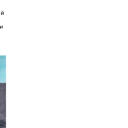
ей
ии