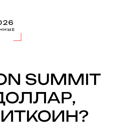
026
ННЫЕ
ION SUMMIT
 ДОЛЛАР,
БИТКОИН?