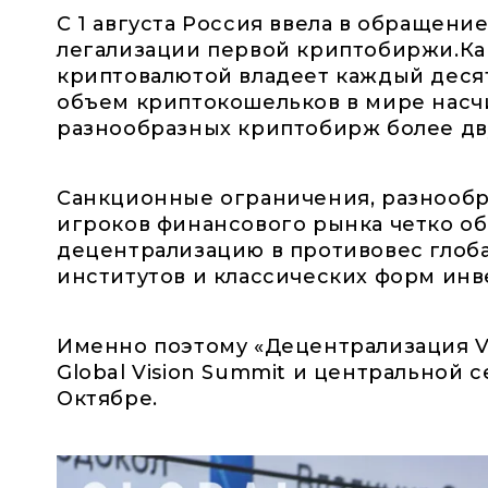
С 1 августа Россия ввела в обращени
легализации первой криптобиржи.Как
криптовалютой владеет каждый деся
объем криптокошельков в мире насчи
разнообразных криптобирж более дв
Санкционные ограничения, разнообр
игроков финансового рынка четко о
децентрализацию в противовес глоба
институтов и классических форм инв
Именно поэтому «Децентрализация VS
Global Vision Summit и центральной
Октябре.