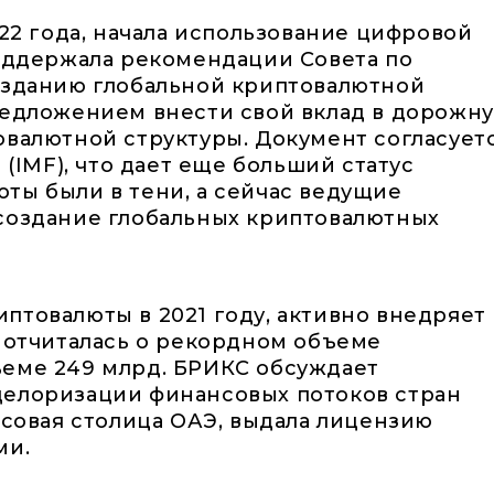
022 года, начала использование цифровой
поддержала рекомендации Совета по
созданию глобальной криптовалютной
редложением внести свой вклад в дорожн
овалютной структуры. Документ согласует
IMF), что дает еще больший статус
ты были в тени, а сейчас ведущие
 создание глобальных криптовалютных
птовалюты в 2021 году, активно внедряет
а отчиталась о рекордном объеме
ъеме 249 млрд. БРИКС обсуждает
делоризации финансовых потоков стран
нсовая столица ОАЭ, выдала лицензию
ми.