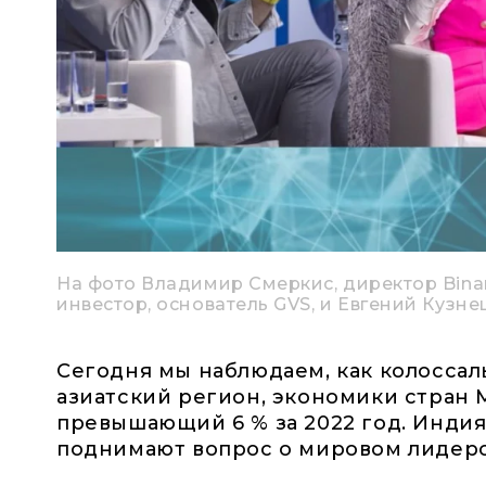
На фото Владимир Смеркис, директор Bina
инвестор, основатель GVS, и Евгений Кузне
Сегодня мы наблюдаем, как колосса
азиатский регион, экономики стран 
превышающий 6 % за 2022 год. Индия
поднимают вопрос о мировом лидерс