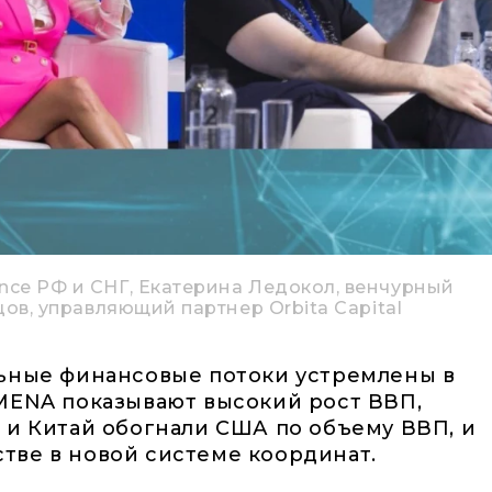
nce РФ и СНГ, Екатерина Ледокол, венчурный
цов, управляющий партнер Orbita Capital
льные финансовые потоки устремлены в
MENA показывают высокий рост ВВП,
 и Китай обогнали США по объему ВВП, и
тве в новой системе координат.