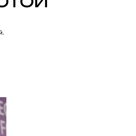
ЮТОЙ
й.