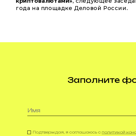
криптовалютами»
, следующее заседа
года на площадке Деловой России.
Заполните фор
Подтверждая, я соглашаюсь с
политикой ко