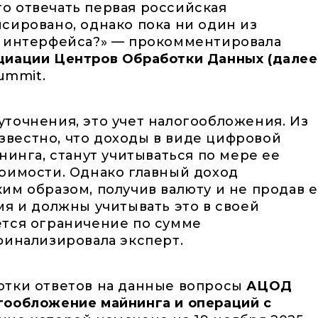
это отвечать первая российская
сировано, однако пока ни один из
е интерфейса?» — прокомментировала
циации Центров Обработки Данных (далее
ummit.
точнения, это учет налогообложения. Из
вестно, что доходы в виде цифровой
нинга, станут учитываться по мере ее
оимости. Однако главный доход
им образом, получив валюту и не продав е
мя и должны учитывать это в своей
ется ограничение по сумме
финализировала эксперт.
отки ответов на данные вопросы
АЦОД
гообложение майнинга и операций с