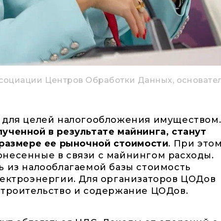
ссоциации Центров Обработки Данных, основате
я для целей налогообложения имуществом
ученной в результате майнинга, станут
 размере ее рыночной стоимости
. При это
онесенные в связи с майнингом расходы.
ь из налооблагаемой базы стоимость
лектроэнергии. Для организаторов ЦОДов
строительство и содержание ЦОДов.