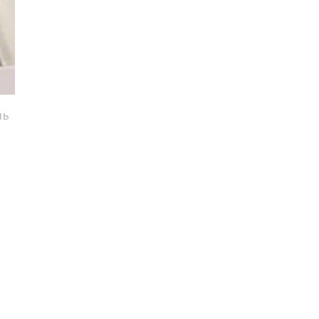
ль
.
м