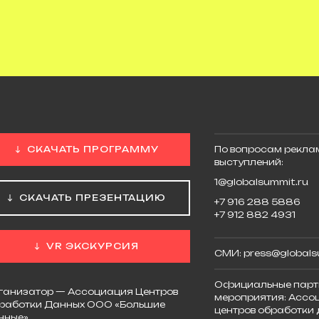
СКАЧАТЬ ПРОГРАММУ
По вопросам реклам
выступлений:
1@globalsummit.ru
СКАЧАТЬ ПРЕЗЕНТАЦИЮ
+7 916 288 5886
+7 912 882 4931
VR ЭКСКУРСИЯ
СМИ:
press@globals
Официальные парт
ганизатор — Ассоциация Центров
мероприятия:
Ассо
работки Данных ООО «Большие
центров обработки 
нные»